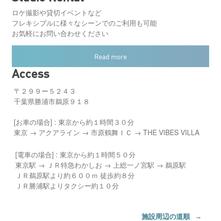
ロケ撮影や貸切イベントなど
フレキシブルに様々なシーンでのご利用も可能
お気軽にお問い合わせください
Read more
Access
〒２９９ー５２４３
千葉県勝浦市鵜原９１８
[お車の場合] : 東京から約１時間３０分
東京 → アクアライン → 市原鶴舞ＩＣ → THE VIBES VILLA
[電車の場合] : 東京から約１時間５０分
東京駅 → ＪＲ特急わかしお → 上総一ノ宮駅 → 鵜原駅
ＪＲ鵜原駅より約６００ｍ 徒歩約８分
ＪＲ勝浦駅よりタクシー約１０分
施設周辺の道順
→