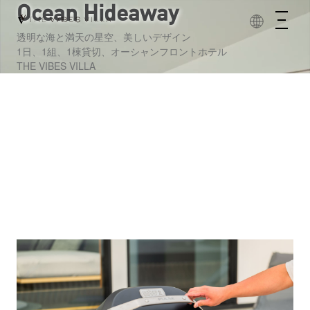
Ocean Hideaway
Skip
to
Language
content
透明な海と満天の星空、美しいデザイン
1日、1組、1棟貸切、オーシャンフロントホテル
THE VIBES VILLA
Private Sauna