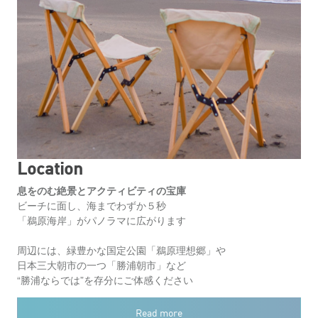
Location
息をのむ絶景とアクティビティの宝庫
ビーチに面し、海までわずか５秒
「鵜原海岸」がパノラマに広がります
周辺には、緑豊かな国定公園「鵜原理想郷」や
日本三大朝市の一つ「勝浦朝市」など
“勝浦ならでは”を存分にご体感ください
Read more